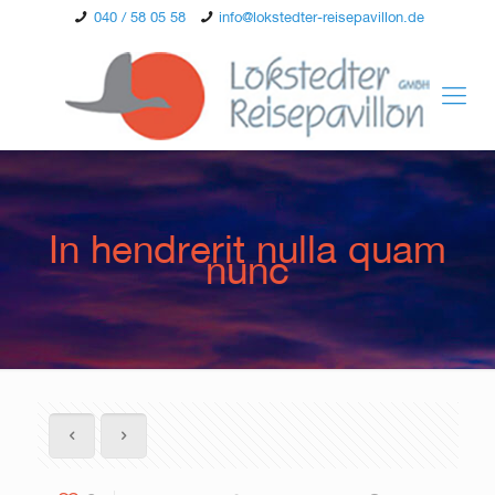
040 / 58 05 58
info@lokstedter-reisepavillon.de
In hendrerit nulla quam
nunc