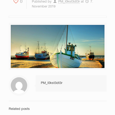
0
Published by
PM_l0kst3dt3r
at
7.
November 2019
PM_l0kst3dt3r
Related posts