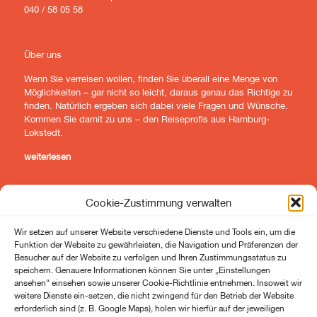
040 / 58 05 58
Über uns
Wenn Sie verreisen wollen, finden Sie überall eine Menge von
Möglichkeiten – gar nicht so leicht, daraus genau das Richtige zu
finden. Natürlich ergeben sich dabei viele Fragen und Wünsche.
Kommen Sie damit zu uns – den Reiseprofis aus Hamburg-
Lokstedt.
weiterlesen
Cookie-Zustimmung verwalten
Wir setzen auf unserer Website verschiedene Dienste und Tools ein, um die
lokstedter-reisepavillon
lokstedter-reisepavillon
Funktion der Website zu gewährleisten, die Navigation und Präferenzen der
Besucher auf der Website zu verfolgen und Ihren Zustimmungsstatus zu
speichern. Genauere Informationen können Sie unter „Einstellungen
ansehen“ einsehen sowie unserer Cookie-Richtlinie entnehmen. Insoweit wir
weitere Dienste ein-setzen, die nicht zwingend für den Betrieb der Website
erforderlich sind (z. B. Google Maps), holen wir hierfür auf der jeweiligen
lokstedter-reisepavillon
lokstedter-reisepavillon