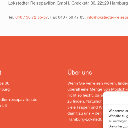
Lokstedter Reisepavillon GmbH, Grelckstr. 36, 22529 Hamburg
Tel.
040 / 58 72 55-57
, Fax 040 / 58 47 83,
info@lokstedter-reisepa
t
Über uns
ße 36
Wenn Sie verreisen wollen, finde
mburg
überall eine Menge von Möglichke
nicht so leicht, daraus genau das
dter-reisepavillon.de
zu finden. Natürlich ergeben sich
5 58
viele Fragen und Wünsche. Kom
Wir setzen a
damit zu uns – den Reiseprofis a
Website zu g
Hamburg-Lokstedt.
zu verfolge
Sie unter „E