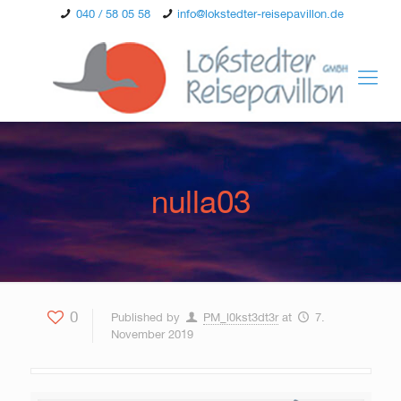
040 / 58 05 58
info@lokstedter-reisepavillon.de
nulla03
0
Published by
PM_l0kst3dt3r
at
7.
November 2019