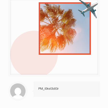
PM_l0kst3dt3r