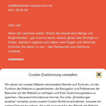
info@lokstedter-reisepavillon.de
040 / 58 05 58
Über uns
Wenn Sie verreisen wollen, finden Sie überall eine Menge von
Möglichkeiten – gar nicht so leicht, daraus genau das Richtige zu
finden. Natürlich ergeben sich dabei viele Fragen und Wünsche.
Kommen Sie damit zu uns – den Reiseprofis aus Hamburg-
Lokstedt.
weiterlesen
Cookie-Zustimmung verwalten
Wir setzen auf unserer Website verschiedene Dienste und Tools ein, um die
lokstedter-reisepavillon
lokstedter-reisepavillon
Funktion der Website zu gewährleisten, die Navigation und Präferenzen der
Besucher auf der Website zu verfolgen und Ihren Zustimmungsstatus zu
speichern. Genauere Informationen können Sie unter „Einstellungen
ansehen“ einsehen sowie unserer Cookie-Richtlinie entnehmen. Insoweit wir
weitere Dienste ein-setzen, die nicht zwingend für den Betrieb der Website